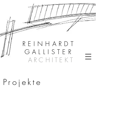
REINHARDT
GALLISTER
ARCHITEKT
Projekte
MDW
Spanische Hofreitschule
Klangraum Krems