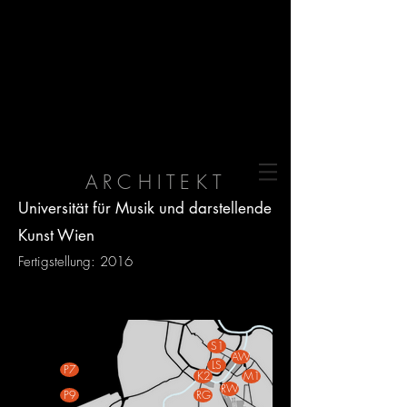
REINHARDT
GALLISTER
ARCHITEKT
Universität für Musik und darstellende
Kunst Wien
Fertigstellung: 2016
S1
AW
LS
P7
K2
M1
RW
P9
RG