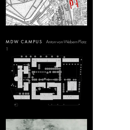
MDW CAMPUS
Anton-von-Webern-Platz
1