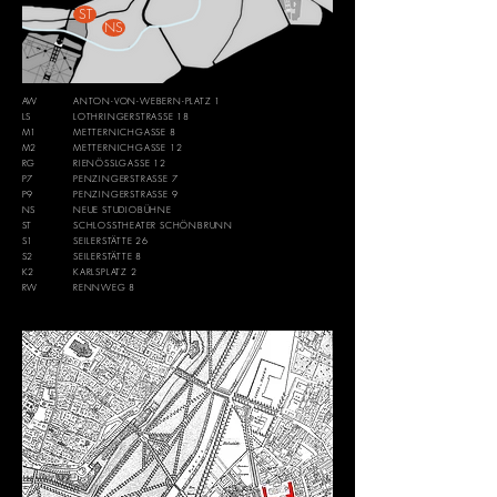
ST
NS
AW
ANTON-VON-WEBERN-PLATZ 1
LS
LOTHRINGERSTRASSE 18
M1
METTERNICHGASSE 8
M2
METTERNICHGASSE 12
RG
RIENÖSSLGASSE 12
P7
PENZINGERSTRASSE 7
P9
PENZINGERSTRASSE 9
NS
NEUE STUDIOBÜHNE
ST
SCHLOSSTHEATER SCHÖNBRUNN
S1
SEILERSTÄTTE 26
S2
SEILERSTÄTTE 8
K2
KARLSPLATZ 2
RW
RENNWEG 8